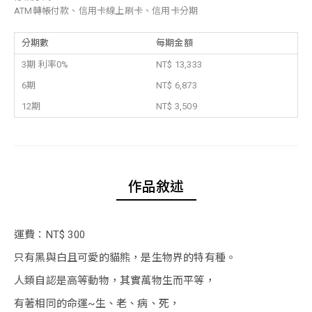
ATM轉帳付款、信用卡線上刷卡、信用卡分期
分期數
每期金額
3期 利率0%
NT$ 13,333
6期
NT$ 6,873
12期
NT$ 3,509
作品敘述
運費：NT$ 300
只有黑與白且可愛的貓熊，是生物界的特有種。
人類自認是高等動物，其實萬物生而平等，
有著相同的命運~生、老、病、死，