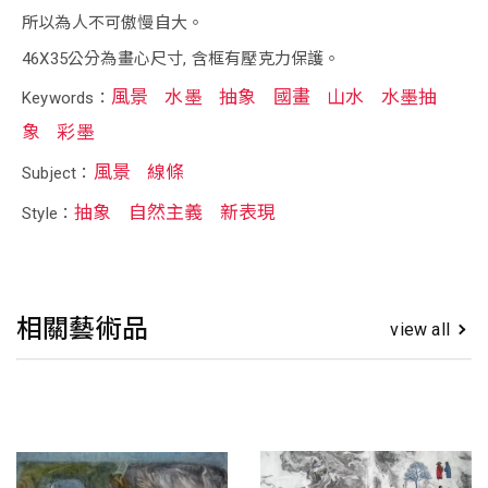
所以為人不可傲慢自大。
46X35公分為畫心尺寸, 含框有壓克力保護。
風景
水墨
抽象
國畫
山水
水墨抽
Keywords：
象
彩墨
風景
線條
Subject：
抽象
自然主義
新表現
Style：
相關藝術品
view all