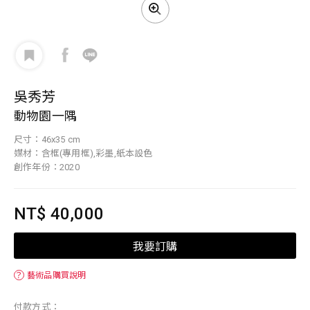
吳秀芳
動物園一隅
尺寸：46x35 cm
媒材：含框(專用框),彩墨,紙本設色
創作年份：2020
NT$ 40,000
我要訂購
？
藝術品購買說明
付款方式：