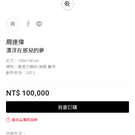
周達偉
漂浮在那兒的夢
尺寸：100x100 cm
媒材：壓克力顏料,無框,畫布
創作年份：2015
NT$ 100,000
我要訂購
？
藝術品購買說明
付款方式：