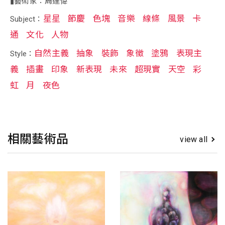
▮藝術家：周達偉
星星
節慶
色塊
音樂
線條
風景
卡
Subject：
通
文化
人物
自然主義
抽象
裝飾
象徵
塗鴉
表現主
Style：
義
插畫
印象
新表現
未來
超現實
天空
彩
虹
月
夜色
相關藝術品
view all