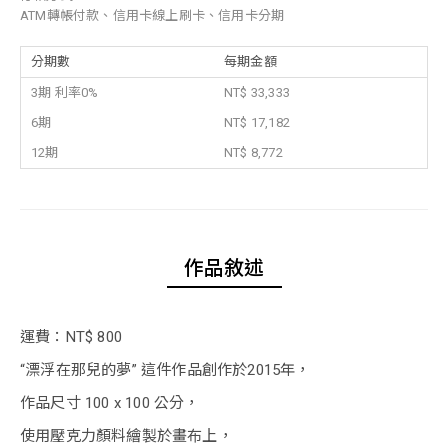
ATM轉帳付款、信用卡線上刷卡、信用卡分期
分期數
每期金額
3期 利率0%
NT$ 33,333
6期
NT$ 17,182
12期
NT$ 8,772
作品敘述
運費：NT$ 800
“漂浮在那兒的夢” 這件作品創作於2015年，
作品尺寸 100 x 100 公分，
使用壓克力顏料繪製於畫布上，