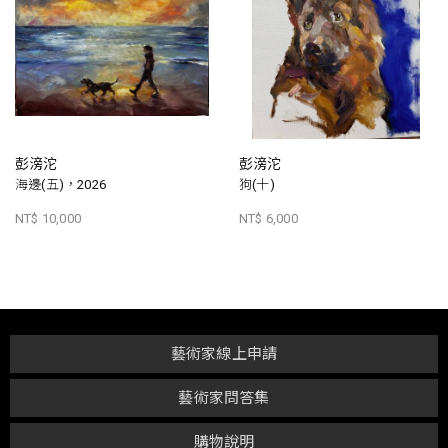
彭滂沱
彭滂沱
海邊(五)，2026
狗(十)
NT$ 10,000
NT$ 6,000
藝術家線上申請
藝術家問答集
購物說明