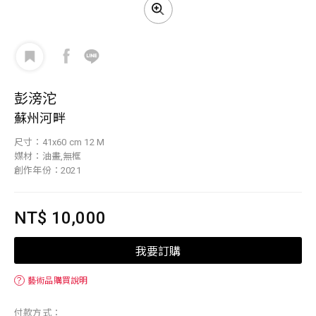
彭滂沱
蘇州河畔
尺寸：41x60 cm 12 M
媒材：油畫,無框
創作年份：2021
NT$ 10,000
我要訂購
？
藝術品購買說明
付款方式：