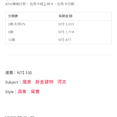
ATM轉帳付款、信用卡線上刷卡、信用卡分期
分期數
每期金額
3期 利率0%
NT$ 3,333
6期
NT$ 1,718
12期
NT$ 877
運費：NT$ 350
風景
房舍建物
河流
Subject：
具象
寫實
Style：