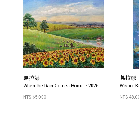
葛拉娜
葛拉娜
When the Rain Comes Home，2026
Wisper B
NT$ 65,000
NT$ 48,0