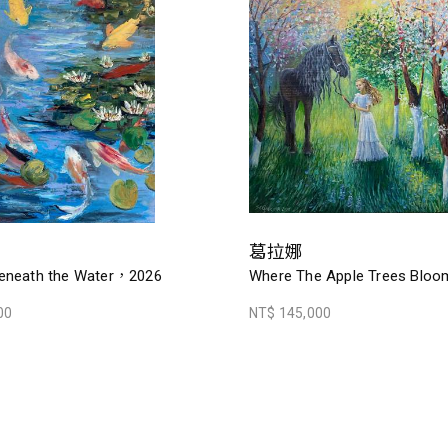
葛拉娜
eneath the Water，2026
Where The Apple Trees Blo
00
NT$ 145,000