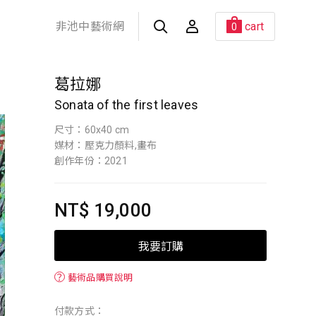
非池中藝術網
cart
0
葛拉娜
Sonata of the first leaves
尺寸：60x40 cm
媒材：壓克力顏料,畫布
創作年份：2021
NT$ 19,000
我要訂購
？
藝術品購買說明
付款方式：