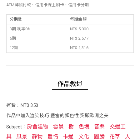
ATM轉帳付款、信用卡線上刷卡、信用卡分期
分期數
每期金額
3期 利率0%
NT$ 5,000
6期
NT$ 2,577
12期
NT$ 1,316
作品敘述
運費：NT$ 350
作品中加入渲染技巧 豐富的顏色性 突顯歐洲之美
房舍建物
雪景
樹
色塊
音樂
交通工
Subject：
具
風景
靜物
愛情
卡通
文化
圖騰
花草
人