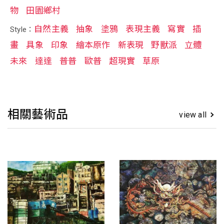
物
田園鄉村
自然主義
抽象
塗鴉
表現主義
寫實
插
Style：
畫
具象
印象
繪本原作
新表現
野獸派
立體
未來
達達
普普
歐普
超現實
草原
相關藝術品
view all