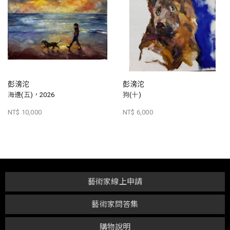
彭滂沱
彭滂沱
海邊(五)，2026
狗(十)
NT$ 10,000
NT$ 6,000
藝術家線上申請
藝術家問答集
購物說明