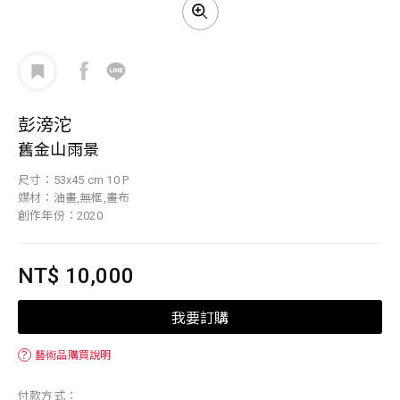
彭滂沱
舊金山雨景
尺寸：53x45 cm 10 P
媒材：油畫,無框,畫布
創作年份：2020
NT$ 10,000
我要訂購
？
藝術品購買說明
付款方式：