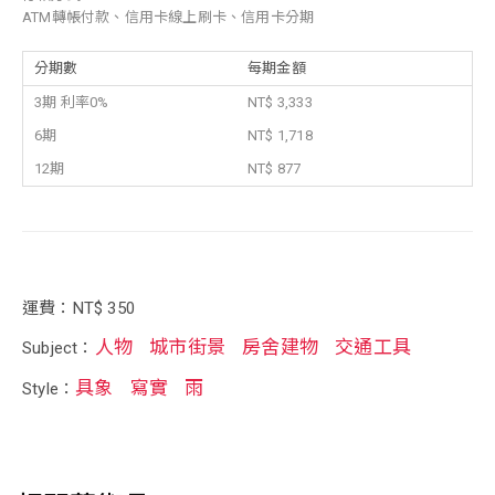
ATM轉帳付款、信用卡線上刷卡、信用卡分期
分期數
每期金額
3期 利率0%
NT$ 3,333
6期
NT$ 1,718
12期
NT$ 877
運費：NT$ 350
人物
城市街景
房舍建物
交通工具
Subject：
具象
寫實
雨
Style：