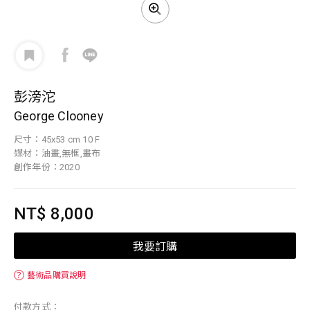
彭滂沱
George Clooney
尺寸：45x53 cm 10 F
媒材：油畫,無框,畫布
創作年份：2020
NT$ 8,000
我要訂購
？
藝術品購買說明
付款方式：