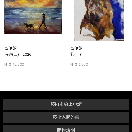
彭滂沱
彭滂沱
海邊(五)，2026
狗(十)
NT$ 10,000
NT$ 6,000
藝術家線上申請
藝術家問答集
購物說明