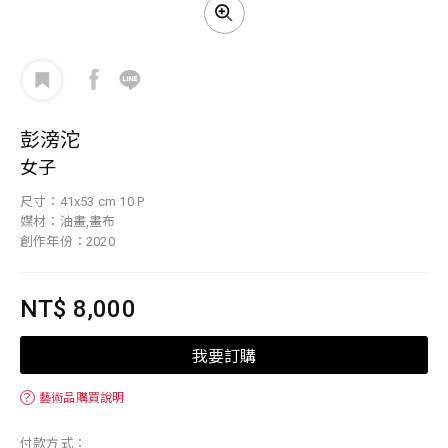
彭滂沱
女子
尺寸：41x53 cm 10 P
媒材：油畫,畫布
創作年份：2020
NT$ 8,000
我要訂購
？
藝術品購買說明
付款方式：