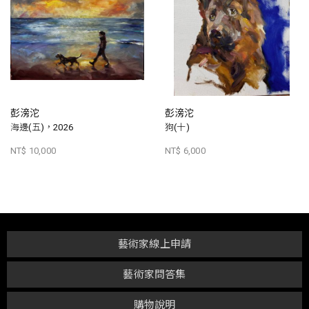
彭滂沱
彭滂沱
海邊(五)，2026
狗(十)
NT$ 10,000
NT$ 6,000
藝術家線上申請
藝術家問答集
購物說明