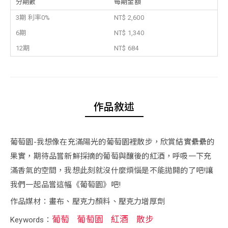
分期數
每期金額
3期 利率0%
NT$ 2,600
6期
NT$ 1,340
12期
NT$ 684
作品敘述
葡萄園-我想像在充滿陽光的葡萄園裡散步，欣賞結實纍纍的
果實，期待品嘗新鮮採摘的葡萄與釀後的紅酒，呼吸一下充
滿香氣的空間，我想此刻就沒什麼煩惱是不能拋開的了吧!讓
我們一起品嘗這幅《葡萄園》吧!
作品媒材：畫布、壓克力顏料、壓克力增厚劑
葡萄
葡萄園
紅酒
散步
Keywords：