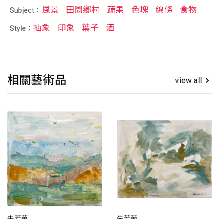
風景
田園鄉村
蔬果
色塊
線條
食物
Subject：
抽象
印象
葉子
酒
Style：
相關藝術品
view all
朱若茵
朱若茵