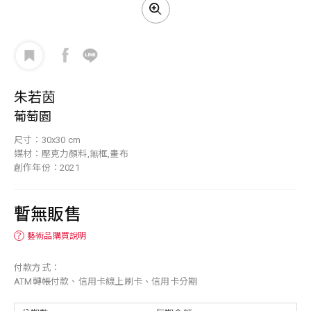
朱若茵
葡萄園
尺寸：30x30 cm
媒材：壓克力顏料,無框,畫布
創作年份：2021
暫無販售
？
藝術品購買說明
付款方式：
ATM轉帳付款、信用卡線上刷卡、信用卡分期