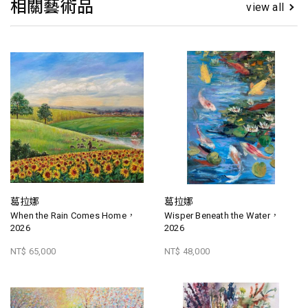
相關藝術品
view all
葛拉娜
葛拉娜
When the Rain Comes Home，
Wisper Beneath the Water，
2026
2026
NT$ 65,000
NT$ 48,000