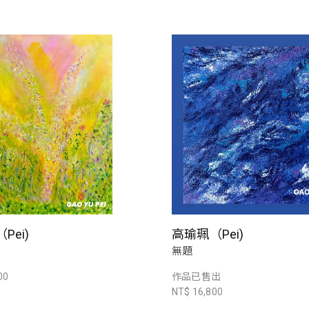
Pei)
高瑜珮（Pei)
無題
00
作品已售出
NT$ 16,800