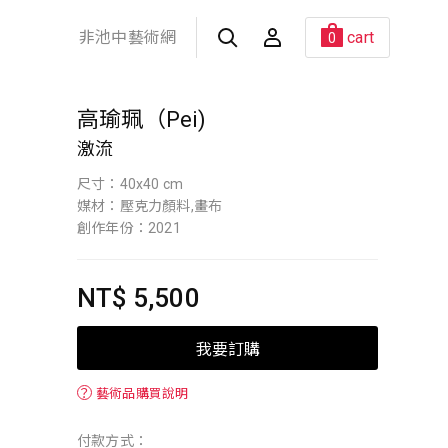
非池中藝術網
cart
0
高瑜珮（Pei)
激流
尺寸：40x40 cm
媒材：壓克力顏料,畫布
創作年份：2021
NT$ 5,500
我要訂購
？
藝術品購買說明
付款方式：