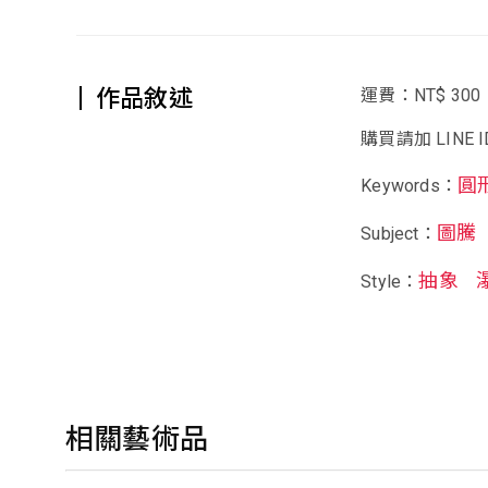
作品敘述
運費：NT$ 300
購買請加 LINE ID
圓
Keywords：
圖騰
Subject：
抽象
Style：
相關藝術品