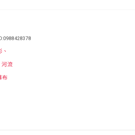
:0988428378
形、
河流
瀑布