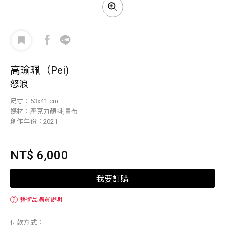
高瑜珮（Pei)
怒浪
尺寸：53x41 cm
媒材：壓克力顏料,畫布
創作年份：2021
NT$ 6,000
我要訂購
？
藝術品購買說明
付款方式：