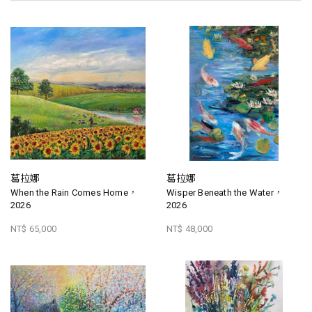
葛拉娜
葛拉娜
When the Rain Comes Home，
Wisper Beneath the Water，
2026
2026
NT$ 65,000
NT$ 48,000