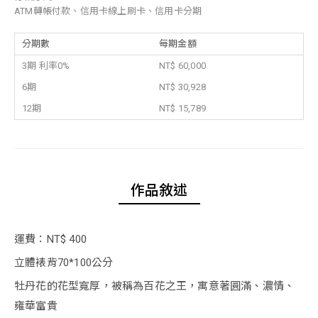
ATM轉帳付款、信用卡線上刷卡、信用卡分期
分期數
每期金額
3期 利率0%
NT$ 60,000
6期
NT$ 30,928
12期
NT$ 15,789
作品敘述
運費：NT$ 400
立體裱背70*100公分
牡丹花的花型寬厚，被稱為百花之王，寓意著圓滿、濃情、
雍華富貴