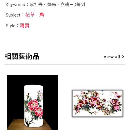
Keywords：紫牡丹．蜂鳥．立體三D篆刻
花草
鳥
Subject：
寫實
Style：
相關藝術品
view all