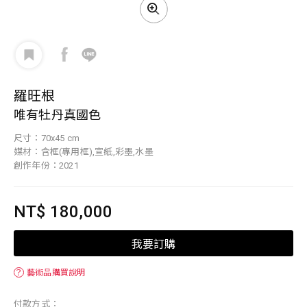
羅旺根
唯有牡丹真國色
尺寸：70x45 cm
媒材：含框(專用框),宣紙,彩墨,水墨
創作年份：2021
NT$ 180,000
我要訂購
？
藝術品購買說明
付款方式：