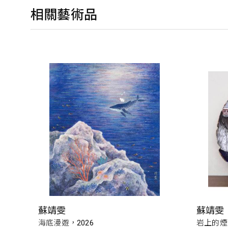
相關藝術品
蘇靖雯
蘇靖雯
海底漫遊，2026
岩上的煙火