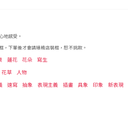
心地感受。
框，下單後才會請裱褙店裝框，恕不挑款。
景
蓮花
花朵
寫生
花草
人物
義
速寫
抽象
表現主義
插畫
具象
印象
新表現