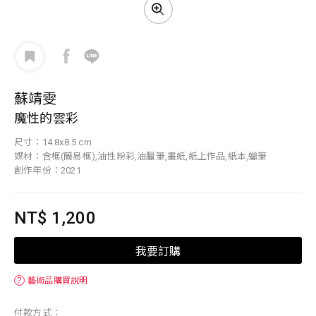
蘇靖雯
魔性的雲彩
尺寸：14.8x8.5 cm
媒材：含框(簡易框),油性粉彩,油臘筆,畫紙,紙上作品,紙本,蠟筆
創作年份：2021
NT$ 1,200
我要訂購
？
藝術品購買說明
付款方式：