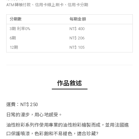
ATM轉帳付款、信用卡線上刷卡、信用卡分期
分期數
每期金額
3期 利率0%
NT$ 400
6期
NT$ 206
12期
NT$ 105
作品敘述
運費：NT$ 250
日常的漫步，用心地感受。
油性粉彩系列作使用專業的油性粉彩繪製而成，並用法國進
口保護噴漆，色彩飽和不易褪色，適合珍藏?