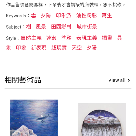
作品售價含簡易框，下單後才會請裱褙店裝框，恕不挑款。
雲
夕陽
印象派
油性粉彩
寫生
Keywords：
樹
風景
田園鄉村
城市街景
Subject：
自然主義
速寫
塗鴉
表現主義
插畫
具
Style：
象
印象
新表現
超現實
天空
夕陽
相關藝術品
view all