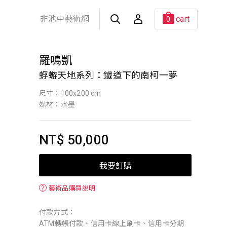
非池中藝術網
cart
0
羅鳴凱
蜉蝣天地系列：鐵道下的南柯一夢
尺寸：100x200 cm
媒材：水墨
NT$ 50,000
我要訂購
？
藝術品購買說明
付款方式：
ATM轉帳付款、信用卡線上刷卡、信用卡分期