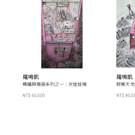
羅鳴凱
羅鳴凱
螞蟻與機器系列之一：夾娃娃機
蜉蝣天地
NT$ 60,000
NT$ 80,0