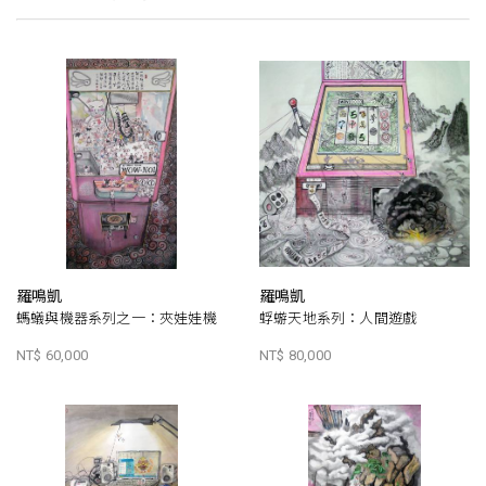
羅鳴凱
羅鳴凱
螞蟻與機器系列之一：夾娃娃機
蜉蝣天地系列：人間遊戲
NT$ 60,000
NT$ 80,000