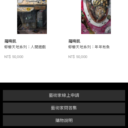
羅鳴凱
羅鳴凱
蜉蝣天地系列：人間遊戲
蜉蝣天地系列：年年有魚
NT$ 50,000
NT$ 50,000
藝術家線上申請
藝術家問答集
購物說明