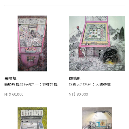
羅鳴凱
羅鳴凱
螞蟻與機器系列之一：夾娃娃機
蜉蝣天地系列：人間遊戲
NT$ 60,000
NT$ 80,000