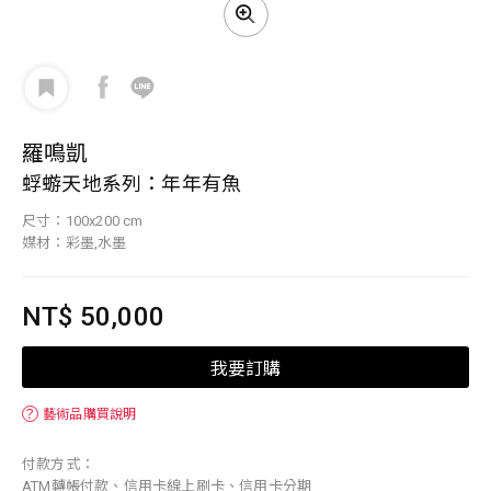
羅鳴凱
蜉蝣天地系列：年年有魚
尺寸：100x200 cm
媒材：彩墨,水墨
NT$ 50,000
我要訂購
？
藝術品購買說明
付款方式：
ATM轉帳付款、信用卡線上刷卡、信用卡分期