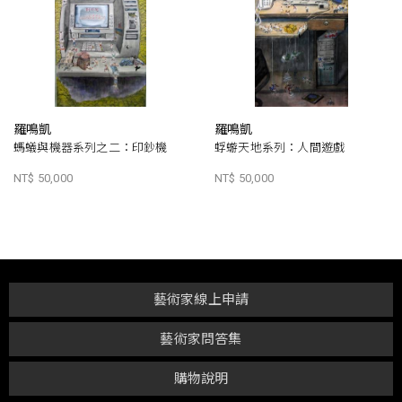
羅鳴凱
羅鳴凱
螞蟻與機器系列之二：印鈔機
蜉蝣天地系列：人間遊戲
NT$ 50,000
NT$ 50,000
藝術家線上申請
藝術家問答集
購物說明