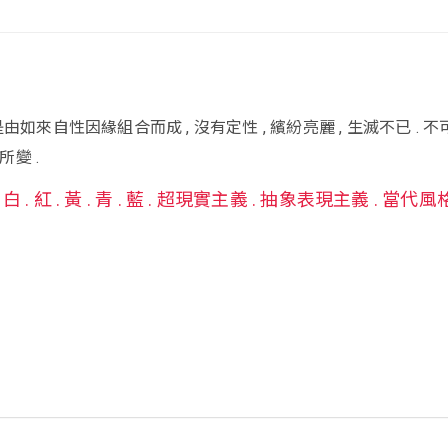
由如來自性因緣組合而成 , 沒有定性 , 繽紛亮麗 , 生滅不已 . 
所變 .
. 白 . 紅 . 黃 . 青 . 藍 . 超現實主義 . 抽象表現主義 . 當代風