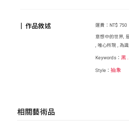
作品敘述
運費：NT$ 750
意想中的世界, 是
, 唯心所現 , 為識
黑 
Keywords：
抽象
Style：
相關藝術品