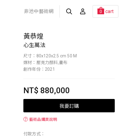
非池中藝術網
cart
0
黃恭煌
心生萬法
尺寸：80x120x2.5 cm 50 M
媒材：壓克力顏料,畫布
創作年份：2021
NT$ 880,000
我要訂購
？
藝術品購買說明
付款方式：