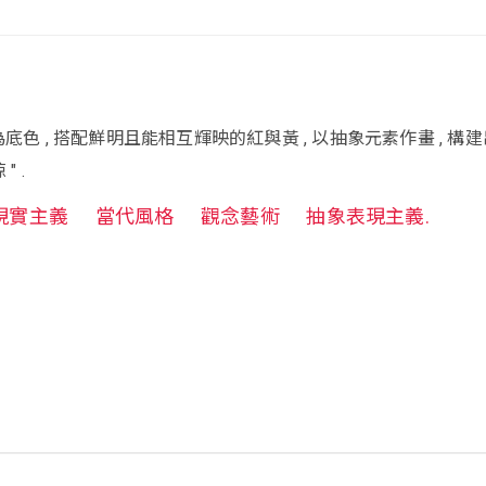
黑 " 為底色 , 搭配鮮明且能相互輝映的紅與黃 , 以抽象元素作畫 , 構
" .
現實主義
當代風格
觀念藝術
抽象表現主義.