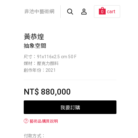
非池中藝術網
cart
0
黃恭煌
抽象空間
尺寸：91x116x2.5 cm 50 F
媒材：壓克力顏料
創作年份：2021
NT$ 880,000
我要訂購
？
藝術品購買說明
付款方式：