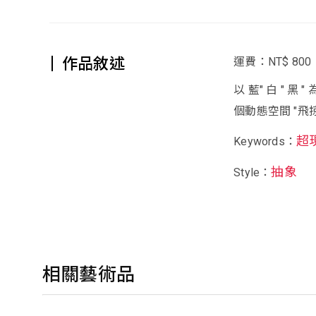
作品敘述
運費：NT$ 800
以 藍" 白 " 
個動態空間 "飛掠 
超
Keywords：
抽象
Style：
相關藝術品