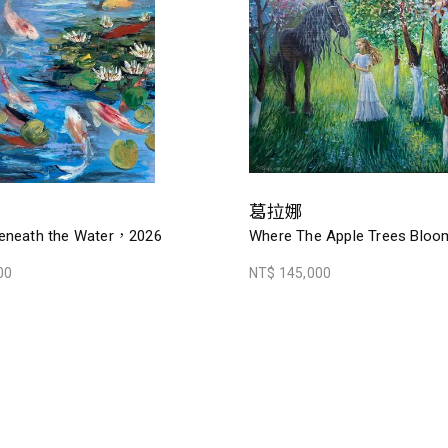
葛拉娜
eneath the Water，2026
Where The Apple Trees Blo
00
NT$ 145,000