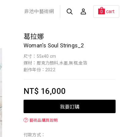
非池中藝術網
cart
0
葛拉娜
Woman's Soul Strings_2
尺寸：55x40 cm
媒材：壓克力顏料,水墨,無框,金箔
創作年份：2022
NT$ 16,000
我要訂購
？
藝術品購買說明
付款方式：