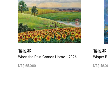
葛拉娜
葛拉娜
When the Rain Comes Home，2026
Wisper B
NT$ 65,000
NT$ 48,0