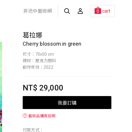
非池中藝術網
cart
0
葛拉娜
Cherry blossom in green
尺寸：70x50 cm
媒材：壓克力顏料
創作年份：2022
NT$ 29,000
我要訂購
？
藝術品購買說明
付款方式：