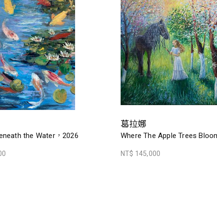
葛拉娜
eneath the Water，2026
Where The Apple Trees Blo
00
NT$ 145,000