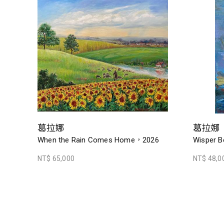
葛拉娜
葛拉娜
When the Rain Comes Home，2026
Wisper B
NT$ 65,000
NT$ 48,0