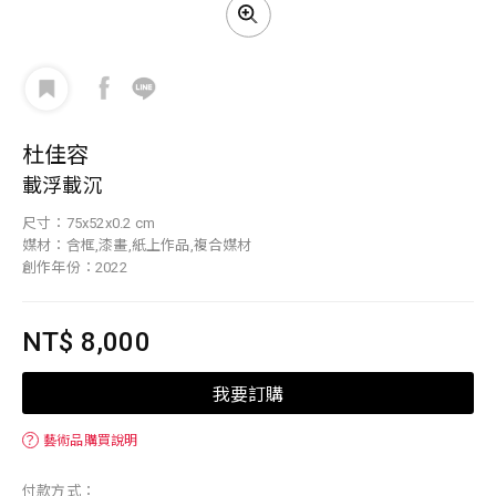
杜佳容
載浮載沉
尺寸：75x52x0.2 cm
媒材：含框,漆畫,紙上作品,複合媒材
創作年份：2022
NT$ 8,000
我要訂購
？
藝術品購買說明
付款方式：