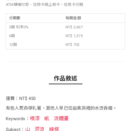
ATM轉帳付款、信用卡線上刷卡、信用卡分期
分期數
每期金額
3期 利率0%
NT$ 2,667
6期
NT$ 1,375
12期
NT$ 702
作品敘述
運費：NT$ 450
有些人死命掙扎著，其他人早已任由黑洞裡的水流吞噬。
噴漆
紙
流體畫
Keywords：
山
河流
線條
Subject：