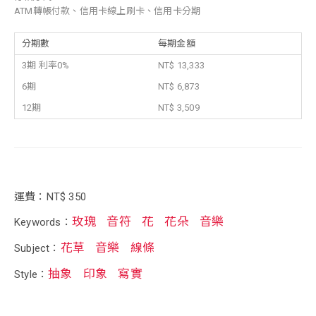
ATM轉帳付款、信用卡線上刷卡、信用卡分期
分期數
每期金額
3期 利率0%
NT$ 13,333
6期
NT$ 6,873
12期
NT$ 3,509
運費：NT$ 350
玫瑰
音符
花
花朵
音樂
Keywords：
花草
音樂
線條
Subject：
抽象
印象
寫實
Style：