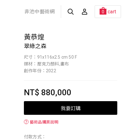
非池中藝術網
cart
0
黃恭煌
翠綠之森
尺寸：91x116x2.5 cm 50 F
媒材：壓克力顏料,畫布
創作年份：2022
NT$ 880,000
我要訂購
？
藝術品購買說明
付款方式：