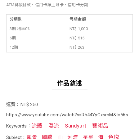
ATM轉帳付款、信用卡線上刷卡、信用卡分期
分期數
每期金額
3期 利率0%
NT$ 1,000
6期
NT$ 515
12期
NT$ 263
作品敘述
運費：NT$ 250
https://www.youtube.com/watch?v=Rh44YyCxsmM&t=56s
流體
瀑流
Sandyart
藝術品
Keywords：
風景
圖騰
山
河流
星星
海
色塊
Subject：