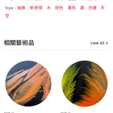
抽象
新表現
水
夜色
瀑布
湖
池塘
天
Style：
空
相關藝術品
view all