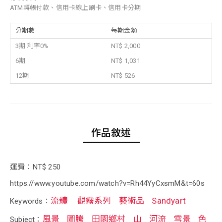
ATM轉帳付款、信用卡線上刷卡、信用卡分期
分期數
每期金額
3期 利率0%
NT$ 2,000
6期
NT$ 1,031
12期
NT$ 526
作品敘述
運費：NT$ 250
https://www.youtube.com/watch?v=Rh44YyCxsmM&t=60s
流體
觀霧系列
藝術品
Sandyart
Keywords：
風景
圖騰
田園鄉村
山
河流
雪景
色
Subject：