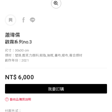
蕭瑋儒
觀霧系列no.3
尺寸：30x30 cm
媒材：壁掛,壓克力顏料,樹脂,無框,畫布,綾布,複合媒材
創作年份：2021
NT$ 6,000
我要訂購
？
藝術品購買說明
付款方式：