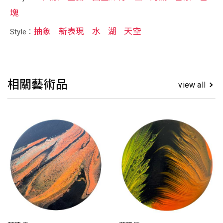
塊
抽象
新表現
水
湖
天空
Style：
相關藝術品
view all