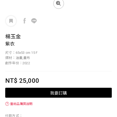
楊玉金
紫衣
尺寸：65x53 cm 15 F
媒材：油畫,畫布
創作年份：2022
NT$ 25,000
我要訂購
？
藝術品購買說明
付款方式：