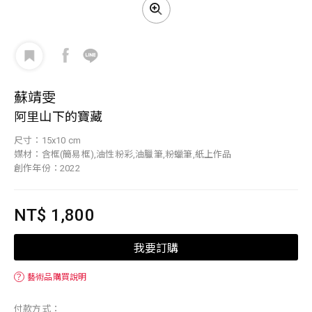
蘇靖雯
阿里山下的寶藏
尺寸：15x10 cm
媒材：含框(簡易框),油性粉彩,油臘筆,粉蠟筆,紙上作品
創作年份：2022
NT$ 1,800
我要訂購
？
藝術品購買說明
付款方式：