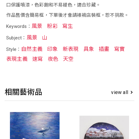
口保護噴漆，色彩飽和不易褪色，適合珍藏。
作品售價含簡易框，下單後才會請裱褙店裝框，恕不挑款。
風景
粉彩
寫生
Keywords：
風景
山
Subject：
自然主義
印象
新表現
具象
插畫
寫實
Style：
表現主義
速寫
夜色
天空
相關藝術品
view all