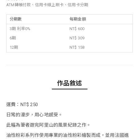
ATM轉帳付款、信用卡線上刷卡、信用卡分期
分期數
每期金額
3期 利率0%
NT$ 600
6期
NT$ 309
12期
NT$ 158
作品敘述
運費：NT$ 250
日常的漫步，用心地感受。
此幅為筆者遊完阿里山的風景紀錄之作。
油性粉彩系列作使用專業的油性粉彩繪製而成，並用法國進