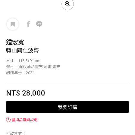
鍾宏寬
轉山岡仁波齊
尺寸：116.5x91 cm
媒材：油彩,油彩畫布,油畫,畫布
創作年份：2021
NT$ 28,000
我要訂購
？
藝術品購買說明
付款方式：