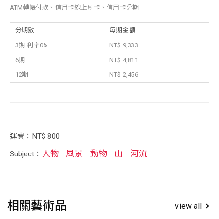
ATM轉帳付款、信用卡線上刷卡、信用卡分期
分期數
每期金額
3期 利率0%
NT$ 9,333
6期
NT$ 4,811
12期
NT$ 2,456
運費：NT$ 800
人物
風景
動物
山
河流
Subject：
相關藝術品
view all