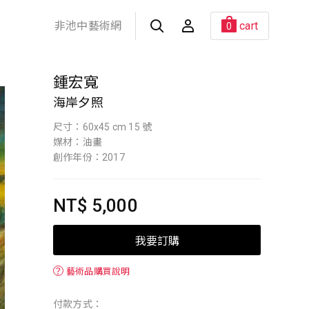
非池中藝術網
cart
0
鍾宏寬
海岸夕照
尺寸：60x45 cm 15 號
媒材：油畫
創作年份：2017
NT$ 5,000
我要訂購
？
藝術品購買說明
付款方式：