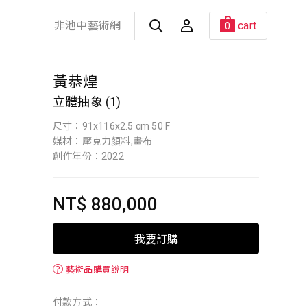
非池中藝術網
cart
0
黃恭煌
立體抽象 (1)
尺寸：91x116x2.5 cm 50 F
媒材：壓克力顏料,畫布
創作年份：2022
NT$ 880,000
我要訂購
？
藝術品購買說明
付款方式：