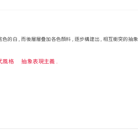
出底色的白 , 而後層層疊加各色顏料 , 逐步構建出 , 相互衝突的抽
代風格
抽象表現主義 .