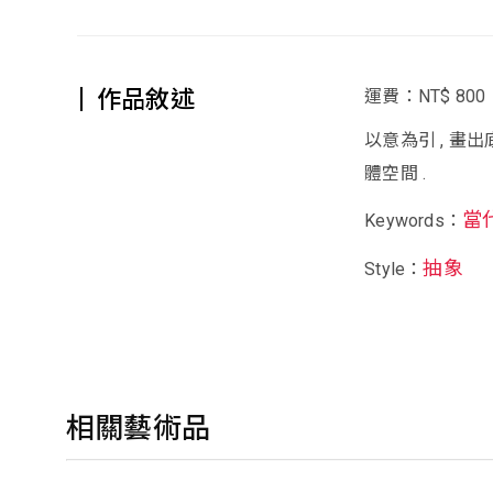
作品敘述
運費：NT$ 800
以意為引 , 畫
體空間 .
當
Keywords：
抽象
Style：
相關藝術品