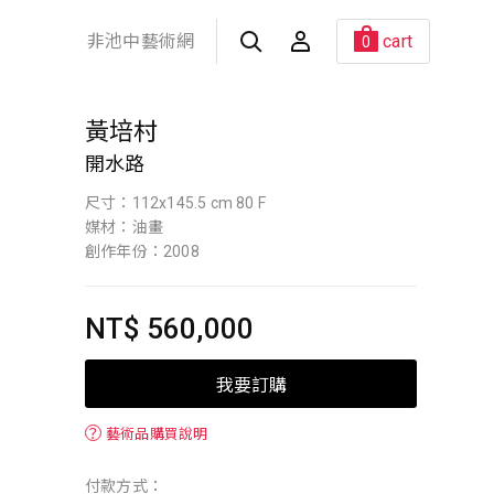
非池中藝術網
cart
0
黃培村
開水路
尺寸：112x145.5 cm 80 F
媒材：油畫
創作年份：2008
NT$ 560,000
我要訂購
？
藝術品購買說明
付款方式：