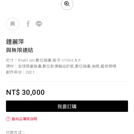
鍾麗萍
與無限連結
尺寸：91x61 cm 數位版畫.版次 1/10+2 A.P
媒材：全球限量版畫,數位影像輸出於紙,數位版畫,無框,藝術微噴
創作年份：2021
NT$ 30,000
我要訂購
？
藝術品購買說明
付款方式：