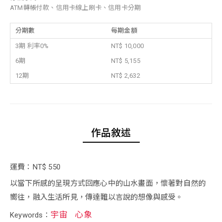
ATM轉帳付款、信用卡線上刷卡、信用卡分期
分期數
每期金額
3期 利率0%
NT$ 10,000
6期
NT$ 5,155
12期
NT$ 2,632
作品敘述
運費：NT$ 550
以當下所感的呈現方式回應心中的山水畫面，懷著對自然的
嚮往，融入生活所見，傳達難以言說的想像與感受。
宇宙
心象
Keywords：