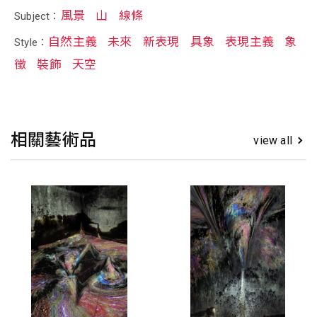
風景
山
線條
Subject：
自然主義
未來
新表現
具象
表現主義
象
Style：
徵
裝飾
天空
相關藝術品
view all