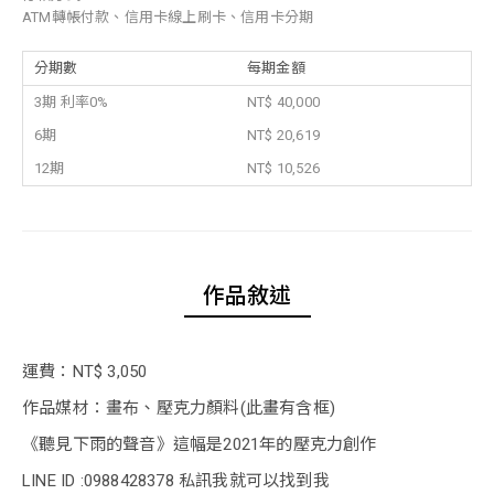
ATM轉帳付款、信用卡線上刷卡、信用卡分期
分期數
每期金額
3期 利率0%
NT$ 40,000
6期
NT$ 20,619
12期
NT$ 10,526
作品敘述
運費：NT$ 3,050
作品媒材：畫布、壓克力顏料(此畫有含框)
《聽見下雨的聲音》這幅是2021年的壓克力創作
LINE ID :0988428378 私訊我就可以找到我