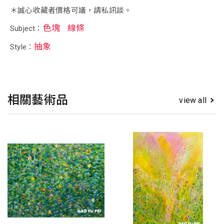
＊誠心收藏者價格可議，請私訊談。
色塊
線條
Subject：
抽象
Style：
相關藝術品
view all