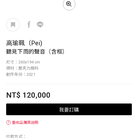
高瑜珮（Pei)
聽見下雨的聲音（含框）
尺寸：260x194 cm
媒材：壓克力顏料
創作年份：2021
NT$ 120,000
我要訂購
？
藝術品購買說明
付款方式：