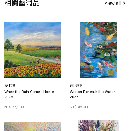
相關藝術品
view all
葛拉娜
葛拉娜
When the Rain Comes Home，
Wisper Beneath the Water，
2026
2026
NT$ 65,000
NT$ 48,000