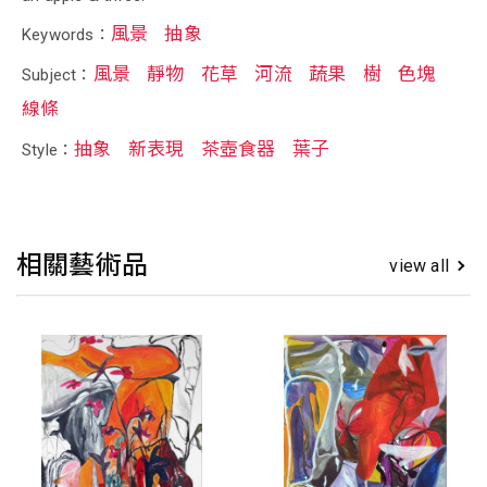
風景
抽象
Keywords：
風景
靜物
花草
河流
蔬果
樹
色塊
Subject：
線條
抽象
新表現
茶壺食器
葉子
Style：
相關藝術品
view all