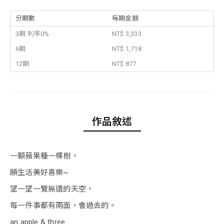
分期數
每期金額
3期 利率0%
NT$ 3,333
6期
NT$ 1,718
12期
NT$ 877
作品敘述
一顆蘋果種一棵樹，
願生活美好喜樂~
望一望一覽無遺的天空，
每一件事都有兩面，會過去的。
an apple & three.