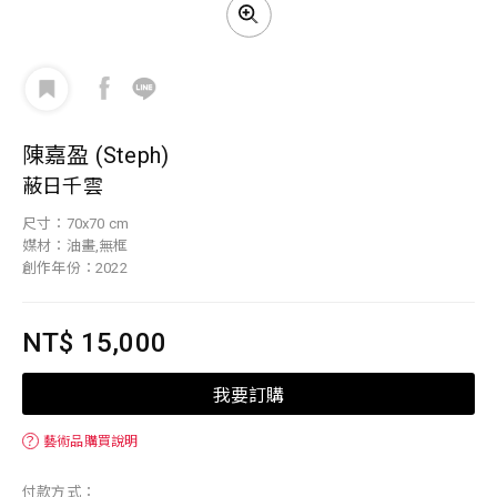
陳嘉盈 (Steph)
蔽日千雲
尺寸：70x70 cm
媒材：油畫,無框
創作年份：2022
NT$ 15,000
我要訂購
？
藝術品購買說明
付款方式：