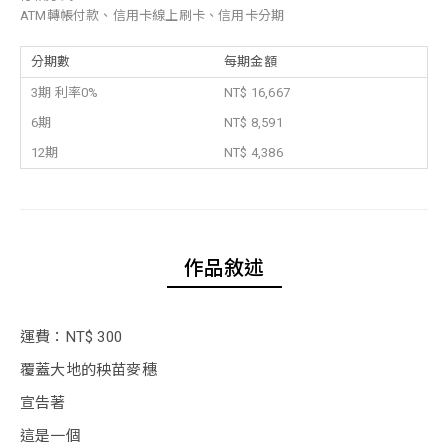
ATM轉帳付款、信用卡線上刷卡、信用卡分期
分期數
每期金額
3期 利率0%
NT$ 16,667
6期
NT$ 8,591
12期
NT$ 4,386
作品敘述
運費：NT$ 300
覆蓋大地的秧苗麥穗
宣告著
這是一個