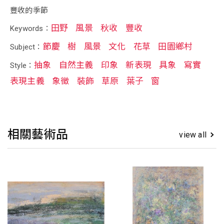
豐收的季節
田野
風景
秋收
豐收
Keywords：
節慶
樹
風景
文化
花草
田園鄉村
Subject：
抽象
自然主義
印象
新表現
具象
寫實
Style：
表現主義
象徵
裝飾
草原
葉子
窗
相關藝術品
view all