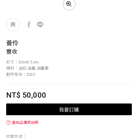
薈伶
豐收
尺寸：33x45.5 cm
媒材：油彩,油畫,油臘筆
創作年份：2022
NT$ 50,000
我要訂購
？
藝術品購買說明
付款方式：