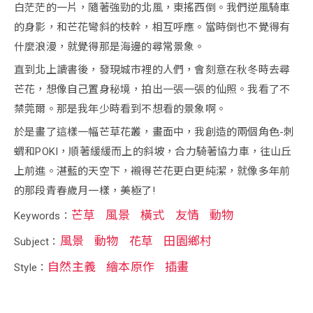
白茫茫的一片，隨著強勁的北風，東搖西倒。我們逆風騎車
的身影，和芒花彎斜的枝幹，相互呼應。當時倒也不覺得有
什麼浪漫，就覺得那是海邊的尋常景象。
直到北上讀書後，發現城市裡的人們，會刻意在秋冬時去尋
芒花，想像自己置身秘境，拍出一張一張的仙照。我看了不
禁莞爾。那是我年少時看到不想看的景象啊。
於是畫了這樣一幅芒草花叢，畫面中，我創造的兩個角色-刺
蝟和POKI，順著緩緩而上的斜坡，合力騎著協力車，往山丘
上前進。湛藍的天空下，襯得芒花更白更純潔，就像多年前
的那段青春歲月一樣，美極了!
芒草
風景
橫式
友情
動物
Keywords：
風景
動物
花草
田園鄉村
Subject：
自然主義
繪本原作
插畫
Style：