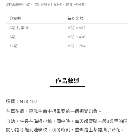
ATM轉帳付款、信用卡線上刷卡、信用卡分期
分期數
每期金額
3期 利率0%
NT$ 6,667
6期
NT$ 3,436
12期
NT$ 1,754
作品敘述
運費：NT$ 450
芒草花叢，是我生命中很重要的一個視覺印象。
自幼，生長在海邊小鎮，國中時，每天都要騎一段3公里的田
間小路才能到達學校。秋冬時刻，整條路上都開滿了芒花，