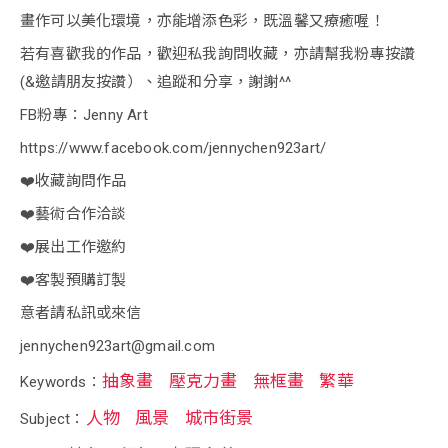
畫作可以美化環境，亦能增添色彩，既溫馨又療癒喔！
若有喜歡我的作品，歡迎私我詢問收藏，亦請幫我粉專按讚
(&邀請朋友按讚）、追蹤和分享，謝謝^^
FB粉專：Jenny Art
https://www.facebook.com/jennychen923art/
❤️收藏詢問作品
❤️藝術合作洽談
❤️展出工作邀約
❤️客製預購訂製
意者請私訊或來信
jennychen923art@gmail.com
抽象畫
壓克力畫
無框畫
繁華
Keywords：
人物
風景
城市街景
Subject：