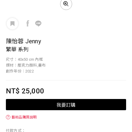
陳怡蓉 Jenny
繁華 系列
尺寸：40x50 cm 內框
媒材：壓克力顏料,畫布
創作年份：2022
NT$ 25,000
我要訂購
？
藝術品購買說明
付款方式：