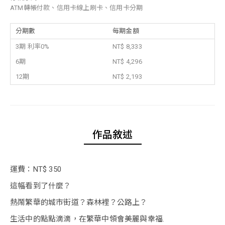
ATM轉帳付款、信用卡線上刷卡、信用卡分期
分期數
每期金額
3期 利率0%
NT$ 8,333
6期
NT$ 4,296
12期
NT$ 2,193
作品敘述
運費：NT$ 350
這幅看到了什麼？
熱鬧繁華的城市街道？森林裡？公路上？
生活中的點點滴滴，在繁華中領會美麗與幸福.