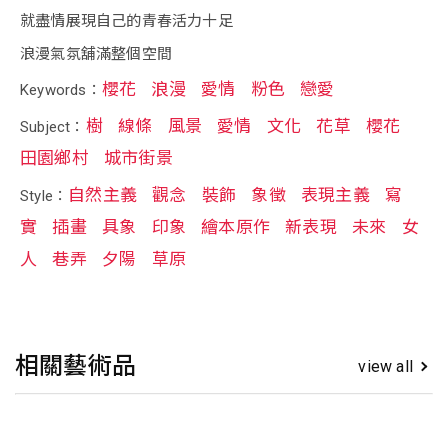
就盡情展現自己的青春活力十足
浪漫氣氛舖滿整個空間
櫻花
浪漫
愛情
粉色
戀愛
Keywords：
樹
線條
風景
愛情
文化
花草
櫻花
Subject：
田園鄉村
城市街景
自然主義
觀念
裝飾
象徵
表現主義
寫
Style：
實
插畫
具象
印象
繪本原作
新表現
未來
女
人
巷弄
夕陽
草原
相關藝術品
view all