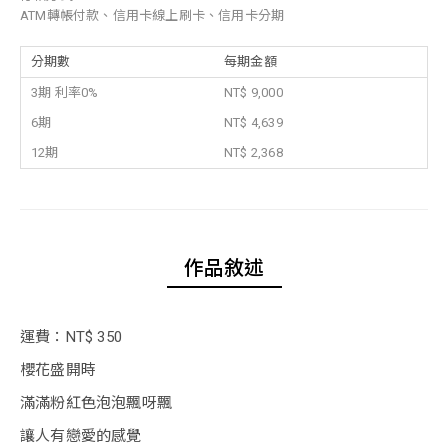
ATM轉帳付款、信用卡線上刷卡、信用卡分期
分期數
每期金額
3期 利率0%
NT$ 9,000
6期
NT$ 4,639
12期
NT$ 2,368
作品敘述
運費：NT$ 350
櫻花盛開時
滿滿粉紅色泡泡飄呀飄
讓人有戀愛的感覺