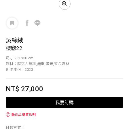
吳絲絨
櫻戀22
尺寸：50x50 cm
媒材：壓克力顏料,無框,畫布,複合媒材
創作年份：2023
NT$ 27,000
我要訂購
？
藝術品購買說明
付款方式：