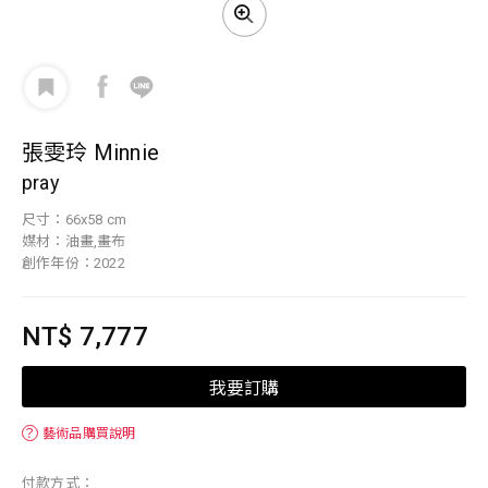
張雯玲 Minnie
pray
尺寸：66x58 cm
媒材：油畫,畫布
創作年份：2022
NT$ 7,777
我要訂購
？
藝術品購買說明
付款方式：