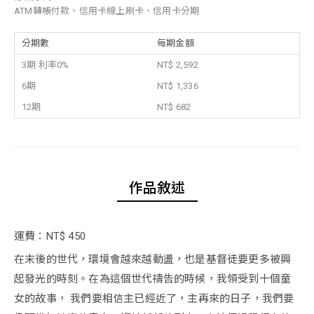
ATM轉帳付款、信用卡線上刷卡、信用卡分期
分期數
每期金額
3期 利率0%
NT$ 2,592
6期
NT$ 1,336
12期
NT$ 682
作品敘述
運費：NT$ 450
在末後的世代，環境會越來越動盪，也是基督徒要更多被興
起發光的時刻。在為這個世代禱告的時候，我領受到十個童
女的故事， 我們要相信主已經近了，主再來的日子，我們要