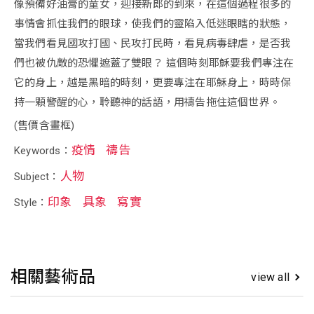
像預備好油膏的童女，迎接新郎的到來，在這個過程很多的
事情會抓住我們的眼球，使我們的靈陷入低迷眼瞎的狀態，
當我們看見國攻打國、民攻打民時，看見病毒肆虐，是否我
們也被仇敵的恐懼遮蓋了雙眼？ 這個時刻耶穌要我們專注在
它的身上，越是黑暗的時刻，更要專注在耶穌身上，時時保
持一顆警醒的心，聆聽神的話語，用禱告拖住這個世界。
(售價含畫框)
疫情
禱告
Keywords：
人物
Subject：
印象
具象
寫實
Style：
相關藝術品
view all