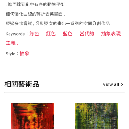
, 進而達到亂中有序的動態平衡 .
如何優化曲線的轉折去美畫面 ,
經過多次嘗試 , 分批逐次的畫出一系列的空間分割作品 .
綠色
紅色
藍色
當代的
抽象表現
Keywords：
主義 .
抽象
Style：
相關藝術品
view all