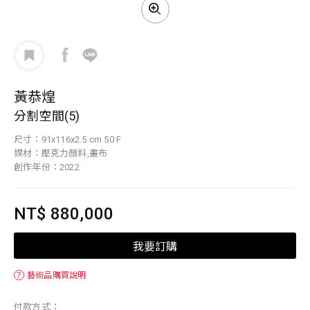
黃恭煌
分割空間(5)
尺寸：91x116x2.5 cm 50 F
媒材：壓克力顏料,畫布
創作年份：2022
NT$ 880,000
我要訂購
？
藝術品購買說明
付款方式：