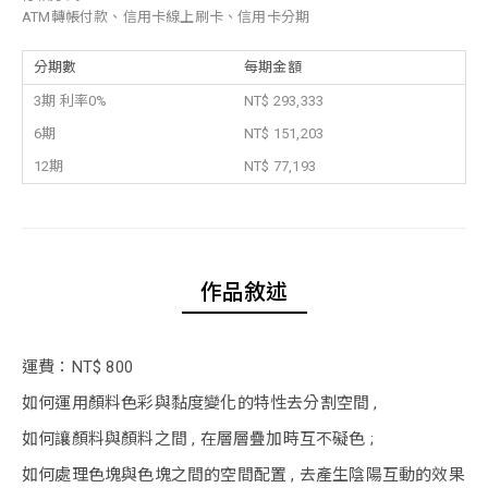
ATM轉帳付款、信用卡線上刷卡、信用卡分期
分期數
每期金額
3期 利率0%
NT$ 293,333
6期
NT$ 151,203
12期
NT$ 77,193
作品敘述
運費：NT$ 800
如何運用顏料色彩與黏度變化的特性去分割空間 ,
如何讓顏料與顏料之間 , 在層層疊加時互不礙色 ;
如何處理色塊與色塊之間的空間配置 , 去產生陰陽互動的效果