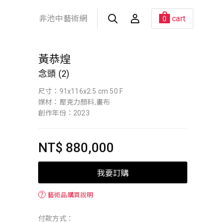
非池中藝術網
cart
0
黃恭煌
念頭 (2)
尺寸：91x116x2.5 cm 50 F
媒材：壓克力顏料,畫布
創作年份：2023
NT$ 880,000
我要訂購
？
藝術品購買說明
付款方式：