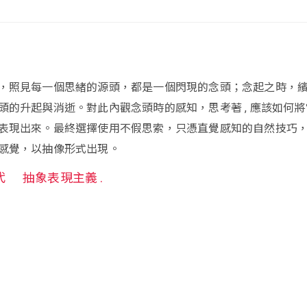
，照見每一個思緒的源頭，都是一個閃現的念頭；念起之時，
頭的升起與消逝。對此內觀念頭時的感知，思考著 , 應該如何將
表現出來。最終選擇使用不假思索，只憑直覺感知的自然技巧
感覺，以抽像形式出現。
代
抽象表現主義 .