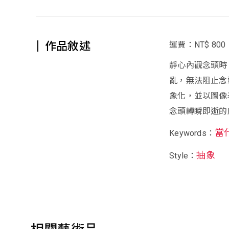
作品敘述
運費：NT$ 800
靜心內觀念頭時
亂，無法阻止念
象化，並以圖像
念頭轉瞬即逝的
當
Keywords：
抽象
Style：