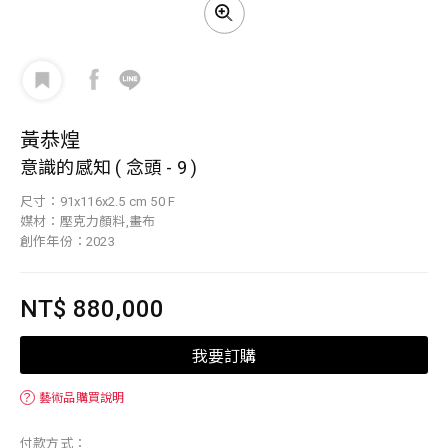
黃恭煌
意識的感知 ( 念頭 - 9 )
尺寸：91x116x2.5 cm 50 F
媒材：壓克力顏料,畫布
創作年份：2023
NT$ 880,000
我要訂購
？
藝術品購買說明
付款方式：