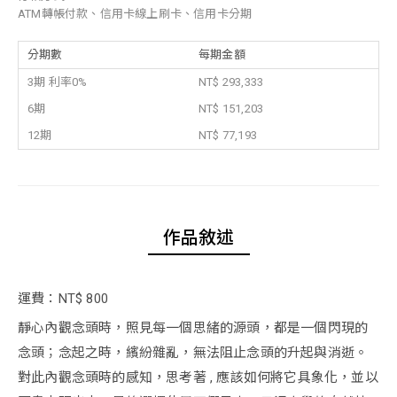
ATM轉帳付款、信用卡線上刷卡、信用卡分期
分期數
每期金額
3期 利率0%
NT$ 293,333
6期
NT$ 151,203
12期
NT$ 77,193
作品敘述
運費：NT$ 800
靜心內觀念頭時，照見每一個思緒的源頭，都是一個閃現的
念頭；念起之時，繽紛雜亂，無法阻止念頭的升起與消逝。
對此內觀念頭時的感知，思考著 , 應該如何將它具象化，並以