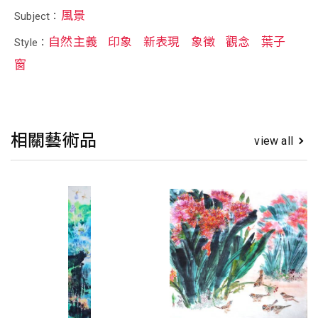
風景
Subject：
自然主義
印象
新表現
象徵
觀念
葉子
Style：
窗
相關藝術品
view all