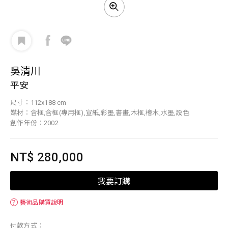
吳清川
平安
尺寸：112x188 cm
媒材：含框,含框(專用框),宣紙,彩墨,書畫,木框,檜木,水墨,設色
創作年份：2002
NT$ 280,000
我要訂購
？
藝術品購買說明
付款方式：