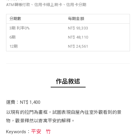
ATM轉帳付款、信用卡線上刷卡、信用卡分期
分期數
每期金額
3期 利率0%
NT$ 93,333
6期
NT$ 48,110
12期
NT$ 24,561
作品敘述
運費：NT$ 1,400
以現有的拉門為畫框，試圖表現自屋內往室外觀看到的景
物，觀景釋然以寄寓平安的解釋。
平安
竹
Keywords：