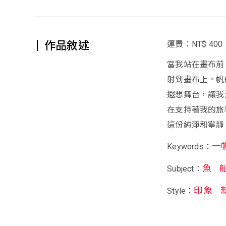
作品敘述
運費：NT$ 400
當我站在畫布前
射到畫布上。帆
遐想舞台，讓我
在支持著我的旅
這份純淨和寧靜
一
Keywords：
魚
Subject：
印象
Style：