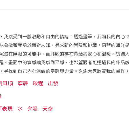
，我感受到一股激動和自由的情緒。透過畫筆，我將我的內心
船象徵著我勇於面對未知，尋求新的冒險和挑戰。蔚藍的海洋
沉浸在無限的可能中。而豚鯨的存在帶給我安心和溫暖，彷彿
程。畫面中的寧靜讓我感到平靜，也希望觀者能透過我的作品
，尋找到自己內心深處的寧靜與力量。謝謝大家欣賞我的畫作
帆風順
寧靜
啟程
出發
船
新表現
水
夕陽
天空