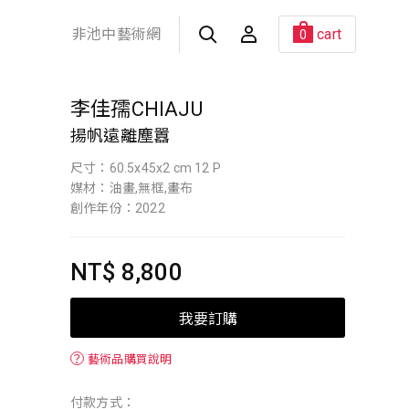
非池中藝術網
cart
0
李佳孺CHIAJU
揚帆遠離塵囂
尺寸：60.5x45x2 cm 12 P
媒材：油畫,無框,畫布
創作年份：2022
NT$ 8,800
我要訂購
？
藝術品購買說明
付款方式：