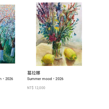
葛拉娜
om，2026
Summer mood，2026
NT$ 12,000