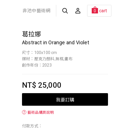
非池中藝術網
cart
0
葛拉娜
Abstract in Orange and Violet
尺寸：100x100 cm
媒材：壓克力顏料,無框,畫布
創作年份：2023
NT$ 25,000
我要訂購
？
藝術品購買說明
付款方式：