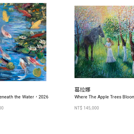
葛拉娜
eneath the Water，2026
Where The Apple Trees Blo
00
NT$ 145,000